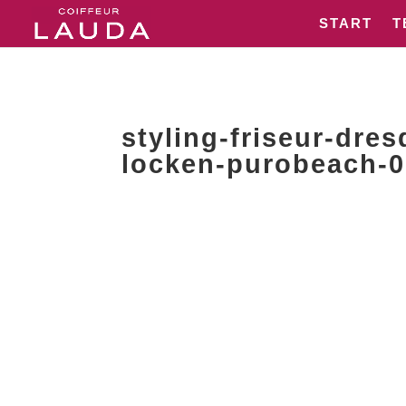
START
T
styling-friseur-dre
locken-purobeach-0